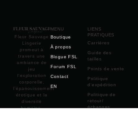
MENU
LIENS
PRATIQUES
Fleur Sauvage
Boutique
Carrières
Lingerie
À propos
promeut à
Guide des
travers une
Blogue FSL
tailles
ambiance de
Forum FSL
Points de vente
jeu
l’exploration
Contact
Politique
corporelle,
d’expédition
EN
l’épanouissement
Politique de
érotique et la
retour/
diversité
échanges
humaine.
Politique
Consentement
d’utilisation
– Plaisir –
Ouverture
Politique de