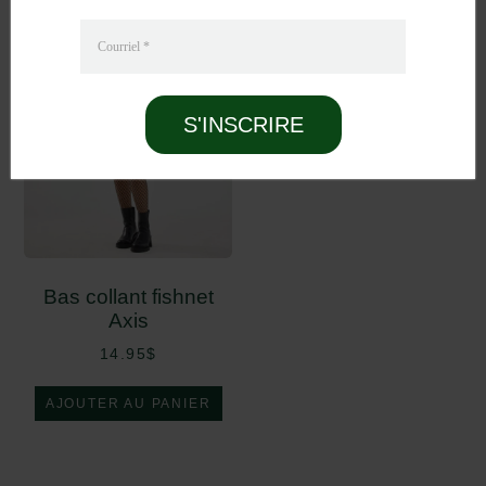
Courriel
*
S'INSCRIRE
Bas collant fishnet
Axis
14.95
$
AJOUTER AU PANIER