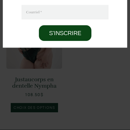
Courriel
*
S'INSCRIRE
Justaucorps en
dentelle Nympha
108.50
$
CHOIX DES OPTIONS