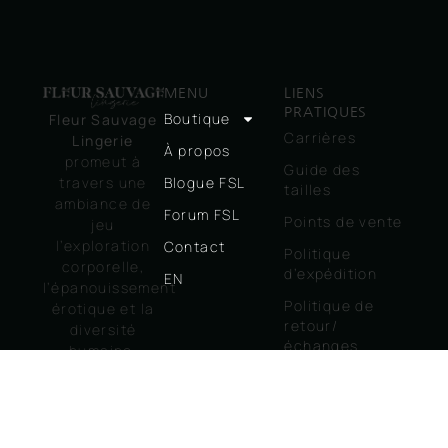
MENU
LIENS
PRATIQUES
Boutique
Fleur Sauvage
Carrières
Lingerie
À propos
promeut à
Guide des
travers une
Blogue FSL
tailles
ambiance de
Forum FSL
Points de vente
jeu
l’exploration
Contact
Politique
corporelle,
d’expédition
EN
l’épanouissement
Politique de
érotique et la
retour/
diversité
échanges
humaine.
Politique
Consentement
d’utilisation
– Plaisir –
Ouverture
Politique de