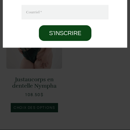
Courriel
*
S'INSCRIRE
Justaucorps en
dentelle Nympha
108.50
$
CHOIX DES OPTIONS