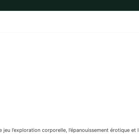
BLOGUE FSL
FORUM FSL
CONTACT
eu l’exploration corporelle, l’épanouissement érotique et l