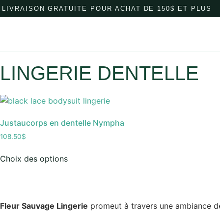
LIVRAISON GRATUITE POUR ACHAT DE 150$ ET PLUS
BOUTIQUE
À PROPOS
LINGERIE DENTELLE
Justaucorps en dentelle Nympha
108.50
$
Choix des options
Fleur Sauvage Lingerie
promeut à travers une ambiance de j