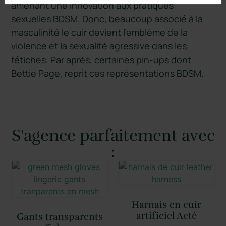
amenant une innovation aux pratiques
sexuelles BDSM. Donc, beaucoup associé à la
masculinité le cuir devient l’emblème de la
violence et la sexualité agressive dans les
fétiches. Par après, certaines pin-ups dont
Bettie Page, reprit ces représentations BDSM.
S'agence parfaitement avec
:
Harnais en cuir
artificiel Acté
Gants transparents