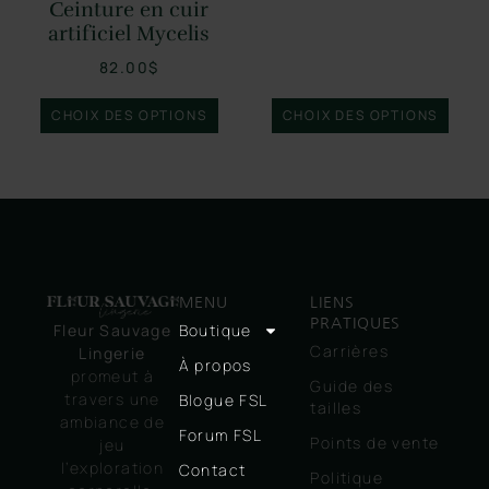
Ceinture en cuir
artificiel Mycelis
82.00
$
CHOIX DES OPTIONS
CHOIX DES OPTIONS
MENU
LIENS
PRATIQUES
Boutique
Fleur Sauvage
Carrières
Lingerie
À propos
promeut à
Guide des
travers une
Blogue FSL
tailles
ambiance de
Forum FSL
Points de vente
jeu
l’exploration
Contact
Politique