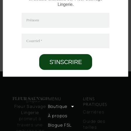
Lingerie.
Prénom
Courriel
*
S'INSCRIRE
MENU
LIENS
PRATIQUES
Boutique
Fleur Sauvage
Carrières
Lingerie
À propos
promeut à
Guide des
travers une
Blogue FSL
tailles
ambiance de