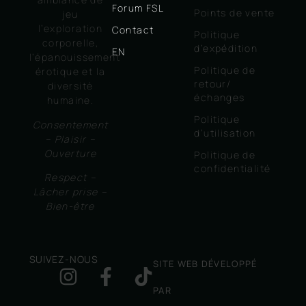
Forum FSL
Points de vente
jeu
l’exploration
Contact
Politique
corporelle,
d’expédition
EN
l’épanouissement
Politique de
érotique et la
retour/
diversité
échanges
humaine.
Politique
Consentement
d’utilisation
– Plaisir –
Ouverture
Politique de
confidentialité
Respect –
Lâcher prise –
Bien-être
SUIVEZ-NOUS
SITE WEB DÉVELOPPÉ
PAR