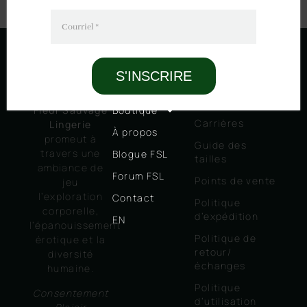
Courriel
*
S'INSCRIRE
MENU
LIENS
PRATIQUES
Boutique
Fleur Sauvage
Carrières
Lingerie
À propos
promeut à
Guide des
travers une
Blogue FSL
tailles
ambiance de
Forum FSL
Points de vente
jeu
l’exploration
Contact
Politique
corporelle,
d’expédition
EN
l’épanouissement
Politique de
érotique et la
retour/
diversité
échanges
humaine.
Politique
Consentement
d’utilisation