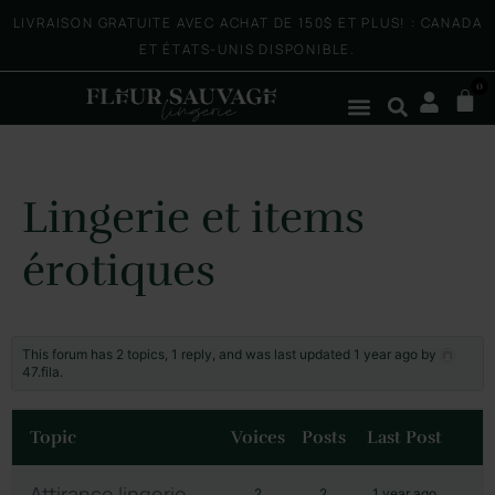
LIVRAISON GRATUITE AVEC ACHAT DE 150$ ET PLUS! : CANADA
ET ÉTATS-UNIS DISPONIBLE.
0
Lingerie et items
érotiques
This forum has 2 topics, 1 reply, and was last updated
1 year ago
by
47.fila
.
Topic
Voices
Posts
Last Post
Attirance lingerie
2
2
1 year ago