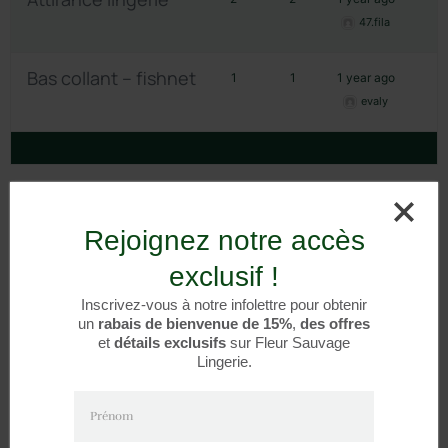
47.fila
Bas collant – fishnet
1
1
1 year ago
evaly
You must be logged in to create new topics.
Rejoignez notre accès
Username:
exclusif !
Inscrivez-vous à notre infolettre pour obtenir
Password:
un
rabais de bienvenue de 15%
,
des offres
et
détails exclusifs
sur Fleur Sauvage
Lingerie.
Keep me signed in
Prénom
Log In