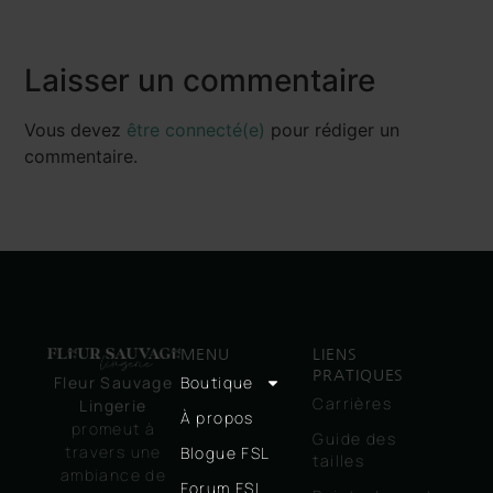
Laisser un commentaire
Vous devez
être connecté(e)
pour rédiger un
commentaire.
MENU
LIENS
PRATIQUES
Boutique
Fleur Sauvage
Carrières
Lingerie
À propos
promeut à
Guide des
travers une
Blogue FSL
tailles
ambiance de
Forum FSL