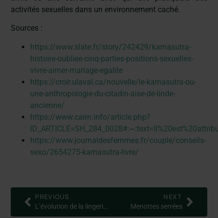
activités sexuelles dans un environnement caché.
Sources :
https://www.slate.fr/story/242429/kamasutra-
histoire-oubliee-cinq-parties-positions-sexuelles-
vivre-aimer-mariage-egalite
https://croir.ulaval.ca/nouvelle/le-kamasutra-ou-
une-anthropologie-du-citadin-aise-de-linde-
ancienne/
https://www.cairn.info/article.php?
ID_ARTICLE=SH_284_0028#:~:text=Il%20est%20att
https://www.journaldesfemmes.fr/couple/conseils-
sexo/2654275-kamasutra-livre/
PREVIOUS
NEXT
L’évolution de la lingerie masculine
Menottes serrées