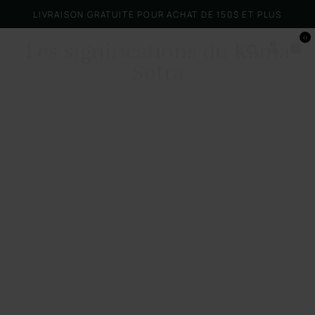
LIVRAISON GRATUITE POUR ACHAT DE 150$ ET PLUS
0
Les significations du Kama
Sutra