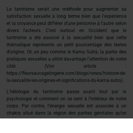
Le tantrisme serait une méthode pour augmenter sa
satisfaction sexuelle à long terme bien que l’expérience
et la croyance peut différer d’une personne à l’autre selon
divers facteurs. C’est surtout en Occident que le
tantrisme a été associé à la sexualité bien que cette
thématique représente un petit pourcentage des textes
d’origine. Or, un peu comme le Kama Sutra, la partie des
pratiques sexuelles a attiré davantage l’attention de notre
côté (Voir article :
https://fleursauvagelingerie.com/blogs/news/histoire-de-
la-sexualite-les-origines-et-significations-du-kama-sutra).
L’idéologie du tantrisme passe avant tout par la
psychologie et comment on se sent à l’intérieur de notre
corps. Par contre, l’énergie sexuelle est associée à un
chakra situé dans la région des parties génitales qu’on
doit connecter d’une certaine façon à notre mental pour
pouvoir stimuler cette énergie. Le principe du tantrisme